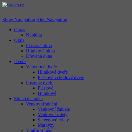
vstech.cz
Show Navigation
Hide Navigation
O nás
Nabídka
Okna
Plastová okna
Hliníková okna
Dřevěná okna
Dveře
Vchodové dveře
Hliníkové dveře
Plastové vchodové dveře
Posuvné dveře
Plastové
Hliníkové
Stínící technika
Venkovní stínění
Venkovní žaluzie
Venkovní rolety
Screenové rolety
Markýzy
Vnitřní stínění