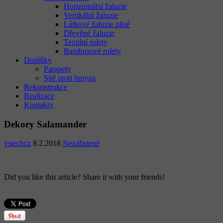
Horizontální žaluzie
Vertikální žaluzie
Látkové žaluzie plisé
Dřevěné žaluzie
Textilní rolety
Bambusové rolety
Doplňky
Parapety
Sítě proti hmyzu
Rekonstrukce
Realizace
Kontakty
Dekory Salamander
vstechcz
8.2.2018
Nezařazené
Did you like this article? Share it with your friends!