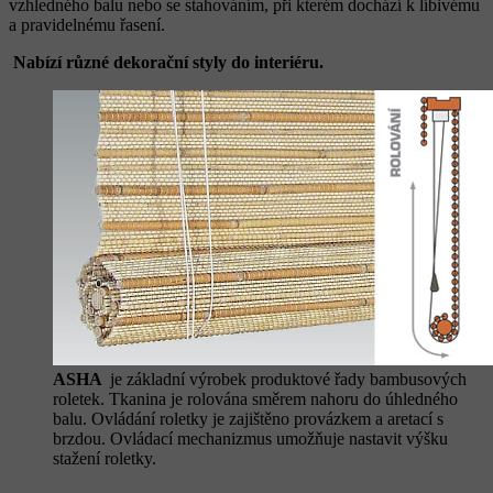
vzhledného balu nebo se stahováním, při kterém dochází k líbivému
a pravidelnému řasení.
Nabízí různé dekorační styly do interiéru.
ASHA
je základní výrobek produktové řady bambusových
roletek. Tkanina je rolována směrem nahoru do úhledného
balu. Ovládání roletky je zajištěno provázkem a aretací s
brzdou. Ovládací mechanizmus umožňuje nastavit výšku
stažení roletky.