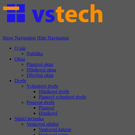
vstech.cz
Show Navigation
Hide Navigation
O nás
Nabídka
Okna
Plastová okna
Hliníková okna
Dřevěná okna
Dveře
Vchodové dveře
Hliníkové dveře
Plastové vchodové dveře
Posuvné dveře
Plastové
Hliníkové
Stínící technika
Venkovní stínění
Venkovní žaluzie
Venkovní rolety