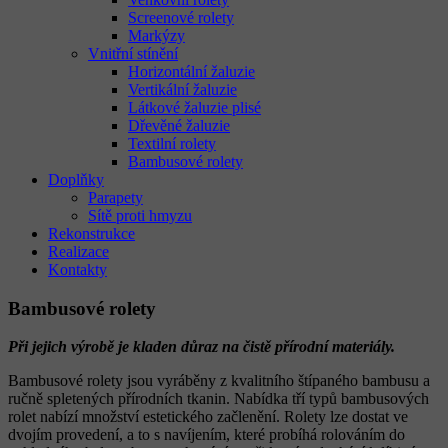
Screenové rolety
Markýzy
Vnitřní stínění
Horizontální žaluzie
Vertikální žaluzie
Látkové žaluzie plisé
Dřevěné žaluzie
Textilní rolety
Bambusové rolety
Doplňky
Parapety
Sítě proti hmyzu
Rekonstrukce
Realizace
Kontakty
Bambusové rolety
Při jejich výrobě je kladen důraz na čistě přírodní materiály.
Bambusové rolety jsou vyráběny z kvalitního štípaného bambusu a
ručně spletených přírodních tkanin. Nabídka tří typů bambusových
rolet nabízí množství estetického začlenění. Rolety lze dostat ve
dvojím provedení, a to s navíjením, které probíhá rolováním do