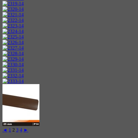
◄
1
2
3
4
►