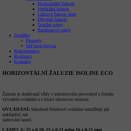
Horizontální žaluzie
Vertikální žaluzie
Látkové žaluzie plisé
Dřevěné žaluzie
Textilní rolety
Bambusové rolety
Doplňky
Parapety
Sítě proti hmyzu
Rekonstrukce
Realizace
Kontakty
HORIZONTÁLNÍ ŽALUZIE ISOLINE ECO
Žaluzie je dodávaná vždy v interierovém provedení s čelním
vývodem ovládání a s fixací silonovou strunou.
OVLÁDÁNÍ:
Sdružené řetízkové ovládání umožňuje jak
naklápění, tak
stahování lamel.
LAMELA: 25 x 0,18, 25 x 0,21 nebo 16 x 0,21 mm