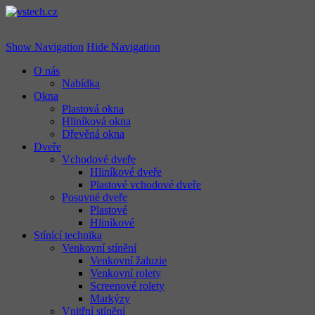
vstech.cz
Show Navigation
Hide Navigation
O nás
Nabídka
Okna
Plastová okna
Hliníková okna
Dřevěná okna
Dveře
Vchodové dveře
Hliníkové dveře
Plastové vchodové dveře
Posuvné dveře
Plastové
Hliníkové
Stínící technika
Venkovní stínění
Venkovní žaluzie
Venkovní rolety
Screenové rolety
Markýzy
Vnitřní stínění