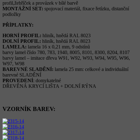
profil,žebříček a provázek v bílé barvě
MONTÁŽNÍ SET:
spojovací materiál, fixace řetízku, distanční
podložky
PŘÍPLATKY:
HORNÍ PROFIL:
hliník, hnědá RAL 8023
DOLNÍ PROFIL:
hliník, hnědá RAL 8023
LAMELA:
lamela 16 x 0,21 mm, 9 odstínů
barvy lamel číslo 780, 783, 1940, 8005, 8101, 8300, 8204, 8107
barvy lamel – imitace dřeva W91, W92, W93, W94, W95, W96,
W97, W98
BAREVNÉ SLADĚNÍ:
lamela 25 mm: celkové a individuální
barevné SLADĚNÍ
PROVEDENÍ
: domykatelné
DŘEVĚNÁ KRYCÍ LIŠTA + DOLNÍ RÝNA
VZORNÍK BAREV: