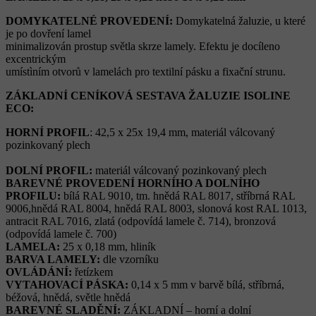
DOMYKATELNÉ PROVEDENÍ:
Domykatelná žaluzie, u které
je po dovření lamel
minimalizován prostup světla skrze lamely. Efektu je docíleno
excentrickým
umístìním otvorů v lamelách pro textilní pásku a fixační strunu.
ZÁKLADNÍ CENÍKOVÁ SESTAVA ŽALUZIE ISOLINE
ECO:
HORNÍ PROFIL
: 42,5 x 25x 19,4 mm, materiál válcovaný
pozinkovaný plech
DOLNÍ PROFIL:
materiál válcovaný pozinkovaný plech
BAREVNÉ PROVEDENÍ HORNÍHO A DOLNÍHO
PROFILU:
bílá RAL 9010, tm. hnědá RAL 8017, stříbrná RAL
9006,hnědá RAL 8004, hnědá RAL 8003, slonová kost RAL 1013,
antracit RAL 7016, zlatá (odpovídá lamele č. 714), bronzová
(odpovídá lamele č. 700)
LAMELA:
25 x 0,18 mm, hliník
BARVA LAMELY:
dle vzorníku
OVLÁDÁNÍ:
řetízkem
VYTAHOVACÍ PÁSKA:
0,14 x 5 mm v barvě bílá, stříbrná,
béžová, hnědá, světle hnědá
BAREVNÉ SLADĚNÍ:
ZÁKLADNÍ – horní a dolní