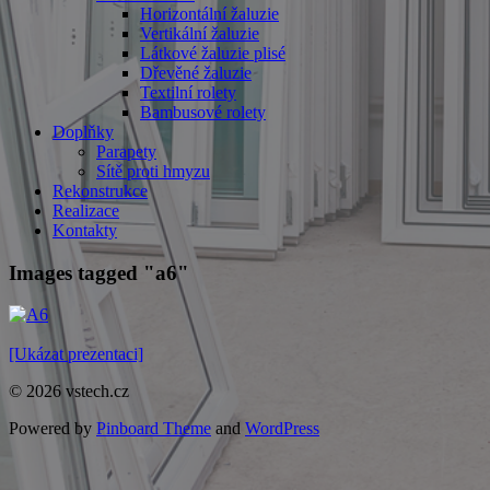
Horizontální žaluzie
Vertikální žaluzie
Látkové žaluzie plisé
Dřevěné žaluzie
Textilní rolety
Bambusové rolety
Doplňky
Parapety
Sítě proti hmyzu
Rekonstrukce
Realizace
Kontakty
Images tagged "a6"
[Ukázat prezentaci]
© 2026 vstech.cz
Powered by
Pinboard Theme
and
WordPress