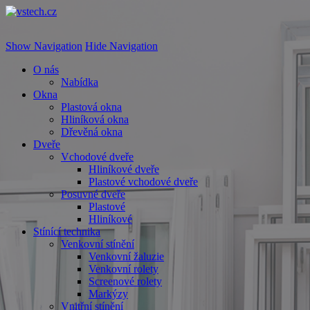
vstech.cz
Show Navigation
Hide Navigation
O nás
Nabídka
Okna
Plastová okna
Hliníková okna
Dřevěná okna
Dveře
Vchodové dveře
Hliníkové dveře
Plastové vchodové dveře
Posuvné dveře
Plastové
Hliníkové
Stínící technika
Venkovní stínění
Venkovní žaluzie
Venkovní rolety
Screenové rolety
Markýzy
Vnitřní stínění