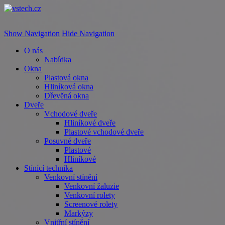
vstech.cz
Show Navigation
Hide Navigation
O nás
Nabídka
Okna
Plastová okna
Hliníková okna
Dřevěná okna
Dveře
Vchodové dveře
Hliníkové dveře
Plastové vchodové dveře
Posuvné dveře
Plastové
Hliníkové
Stínící technika
Venkovní stínění
Venkovní žaluzie
Venkovní rolety
Screenové rolety
Markýzy
Vnitřní stínění