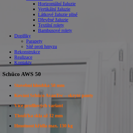
Horizontální žaluzie
Vertikální žaluzie
Látkové žaluzie plisé
Dřevěné žaluzie
Textilní rolety
Bambusové rolety
Doplňky
Parapety
Sítě proti hmyzu
Rekonstrukce
Realizace
Kontakty
Schüco AWS 50
Stavební hloubka 50 mm
Kování Schüco AvanTec – skryté panty
Více profilových variant
Tloušťka skla až 32 mm
Hmotnost křídla max. 130 kg