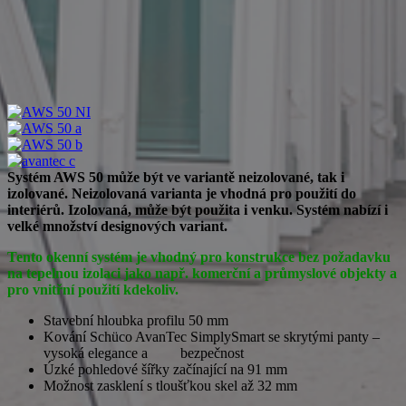
Systém AWS 50 může být ve variantě neizolované, tak i
izolované. Neizolovaná varianta je vhodná pro použití do
interiérů. Izolovaná, může být použita i venku. Systém nabízí i
velké množství designových variant.
Tento okenní systém je vhodný pro konstrukce bez požadavku
na tepelnou izolaci jako např. komerční a průmyslové objekty a
pro vnitřní použití kdekoliv.
Stavební hloubka profilu 50 mm
Kování Schüco AvanTec SimplySmart se skrytými panty –
vysoká elegance a bezpečnost
Úzké pohledové šířky začínající na 91 mm
Možnost zasklení s tloušťkou skel až 32 mm